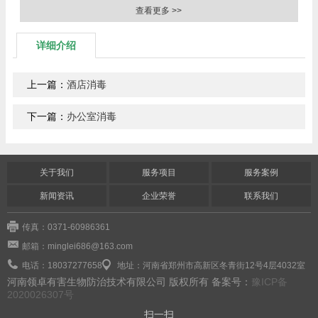
查看更多 >>
详细介绍
上一篇：
酒店消毒
下一篇：
办公室消毒
关于我们
服务项目
服务案例
新闻资讯
企业荣誉
联系我们
传真：0371-60986361
邮箱：minglei686@163.com
电话：18037277658
地址：河南省郑州市高新区冬青街12号4层4032室
河南领卓有害生物防治技术有限公司 版权所有 备案号：
豫ICP备
2020026307号
扫一扫