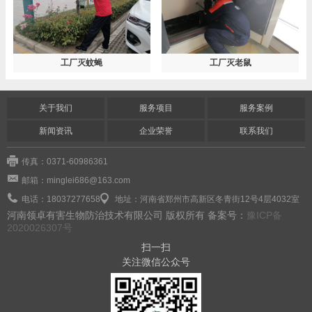
工厂灭蚊蝇
工厂灭老鼠
关于我们
服务项目
服务案例
新闻资讯
企业荣誉
联系我们
传真：0371-60986361
邮箱：minglei686@163.com
电话：18037277658
地址：河南省郑州市高新区冬青街12号4层4032室
河南领卓有害生物防治技术有限公司 版权所有 备案号：
豫ICP备
2020026307号
扫一扫
关注微信公众号