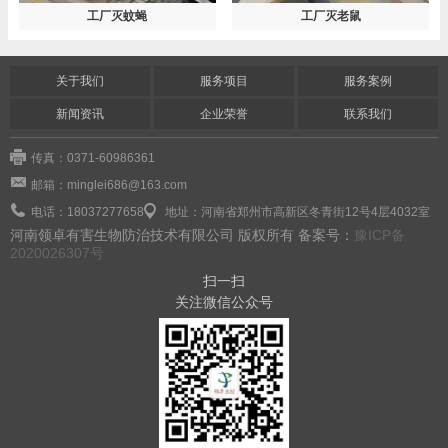
工厂灭蚊蝇
工厂灭老鼠
关于我们
服务项目
服务案例
新闻资讯
企业荣誉
联系我们
传真：0371-60986361
邮箱：minglei686@163.com
电话：18037277658
地址：河南省郑州市高新区冬青街12号4层4032室
河南领卓有害生物防治技术有限公司 版权所有 备案号：
豫ICP备
2020026307号
扫一扫
关注微信公众号