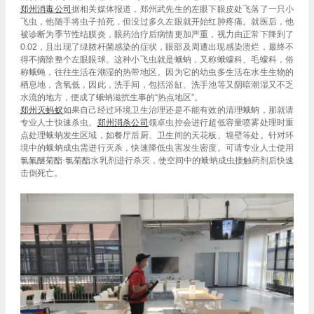
郑州
消毒公司
据相关媒体报道，郑州武先生的左眼下眼皮处飞落了一只小
飞虫，他随手将虫子拍死，但没过多久左眼就开始红肿疼痛。就医后，他
被诊断为季节性结膜炎，眼药治疗后病情更加严重，视力由正常下降到了
0.02，且出现了绿脓杆菌感染的症状，眼部及周遭出现感染溃烂，最终不
得不摘除整个左眼眼球。这种小飞虫就是蛾蚋，又称蛾蠓科、毛蠓科，俗
称蛾蝇，往往生活在潮湿的热带地区。因为它的幼虫多生活在水生生物的
栖息地，含氧低，因此，洗手间，包括浴缸、洗手池等又阴暗潮湿又不乏
水流的地方，便成了蛾蚋滋扰生事的“热点地区”。
郑州灭蚂蚁
如果自己经过环境卫生治理还是不能有效的清理蛾蚋，那就请
专业人士快速杀虫。
郑州
消杀公司
领卓虫控会进行超低容量喷雾处理时重
点处理蛾蚋发生区域，如餐厅后厨、卫生间的天花板、墙壁等处。针对环
境中的蛾蚋成虫需进行灭杀，快速降低虫害发生密度。可请专业人士使用
氯氟醚菊酯·氯菊酯水乳剂进行杀灭，使空间中的蛾蚋成虫接触药剂后快速
击倒死亡。