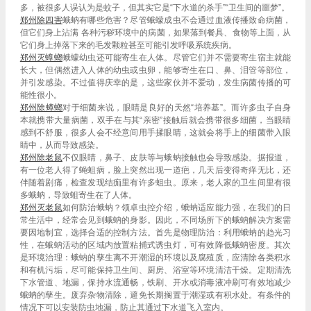
多，被很多人误认为是蚊子，但其实它是“下水道的杀手”“卫生间的噩梦”。
郑州除四害
蛾蚋有哪些危害？尽管蛾蠓成虫不会通过血液传播致命病菌，
但它们身上沾满 各种污秽环境中的病菌，如果落到餐具、食物等上面，从
它们身上掉落下来的毛发颗粒甚至可能引发呼吸系统疾病。
郑州灭蟑螂
蛾蠓幼虫还可能寄生在人体。尽管它们并不需要寄生宿主就能
长大，但偶然进入人体的幼虫或虫卵，能够寄生在口、鼻、泪管等部位，
并引发感染。不过值得庆幸的是，这些家伙并不爱动，发生病菌传播的可
能性很小。
郑州除蟑螂
对于细菌来说，眼睛是良好的天然“培养基”。而许多虫子自身
本就携带大量病菌，双手在与其“亲密”接触后就会携带很多细菌，当眼睛
感到不舒服，很多人会不经意间用手揉眼睛，这就会将手上的细菌带入眼
睛中，从而导致感染。
郑州除老鼠
不仅眼睛，鼻子、皮肤等与蛾蚋接触也会导致感染。据报道，
有一位老人得了蝇蛆病，脸上突然出现一道疤，几天后变得奇痒无比，还
伴随着剧痛，检查发现结痂里有许多蛆虫。原来，老人家的卫生间里有很
多蛾蚋，导致蛆寄生在了人体。
郑州灭老鼠
如何防治蛾蚋？领卓虫控介绍，蛾蚋适应能力强，在我们的日
常生活中，经常会见到蛾蚋的身影。因此，不同场所下的蛾蚋解决方案需
要因地制宜，选择合适的控制方法。首先是物理防治：利用蛾蚋的趋光习
性，在蛾蚋活动的区域内放置粘捕式诱虫灯，可有效降低蛾蚋密度。其次
是环境治理：蛾蚋的孳生离不开潮湿的环境以及腐殖质，应清除各类积水
和有机污垢，尽可能保持卫生间、厨房、浴室等环境清洁干燥。定期清洗
下水管道、地漏，保持水流通畅，铁刷、开水或消毒液冲刷可有效地减少
蛾蚋的孳生。废弃杂物清除，避免长期搁置于潮湿或有积水处。有条件的
情况下可以安装防虫地漏，防止其通过下水道飞入室内。