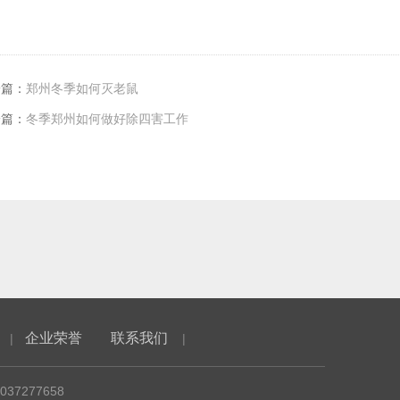
一篇：
郑州冬季如何灭老鼠
一篇：
冬季郑州如何做好除四害工作
企业荣誉
联系我们
|
|
37277658