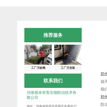
推荐服务
工厂灭蚊蝇
工厂灭老鼠
郑
联系我们
就
我
河南领卓有害生物防治技术有
郑
限公司
防
地址：河南省郑州市高新区冬青街12