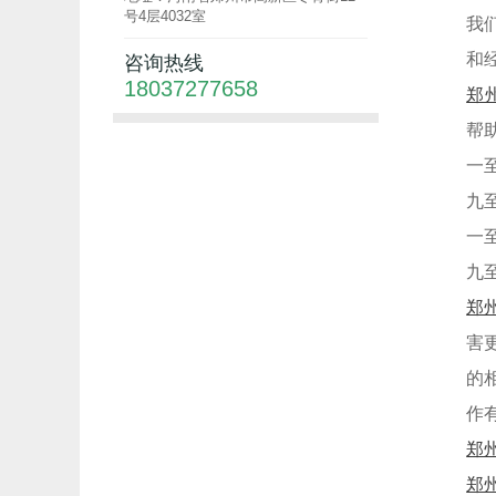
号4层4032室
我
和
咨询热线
18037277658
郑
帮
一
九
一
九
郑
害
的
作
郑
郑