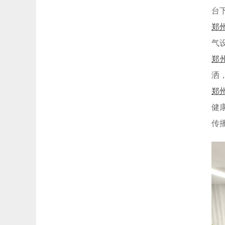
台
郑
气
郑
洒
郑
健
传