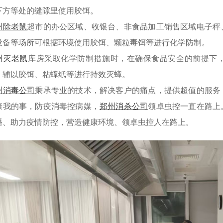
下方等处的缝隙里使用胶饵。
州除老鼠
超市的办公区域、收银台、非食品加工销售区域电子秤
设备等场所可根据环境使用胶饵、颗粒毒饵等进行化学防制。
州灭老鼠
库房采取化学防制措施时，在确保食品安全的前提下
，辅以胶饵、粘蟑纸等进行持效灭蟑。
州
消毒公司
秉承专业的技术，解决客户的痛点，提供超值的服务
康我的事，防疫消毒控病媒，
郑州
消杀公司
领卓虫控一直在路上
播、助力疫情防控，营造健康环境、领卓虫控人在路上。