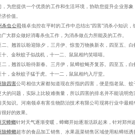
们，为您提供一个优质的工作和生活环境，协助您提升企业形象
经济价值。
州杀虫公司
领卓虫控在平时的工作中总结出“四害”消杀小知识
助广大群众做好消毒杀虫工作，为消杀做点力所能及的工作。
至二、翘首以盼迎除夕，三月伊、惊蛰万物换新衣，四至五、白
至十、金秋蚊子似战机，十一二、鼠鼠相约笑嘻嘻。
至二，翘首以盼待新春。三月伊，鼠蟑蚊蝇齐复苏。四至五，白
至十，金秋蚊子猛于虎。十一二，鼠鼠相约入厅堂。
州除四害
公司相信大家都知道现在所指的四害，便是指老鼠、蚊
更大的问题，实际上比较难衡量，所以四害的排名并不能说明危
相关知识。河南领卓有害生物防治技术有限公司现将行业中最精
有很好的效果。
州灭蟑螂
针对天气逐渐变暖，蟑螂开始逐渐活跃起来，针对郑州
州除蟑螂
超市的食品加工销售、水果蔬菜销售区域使用粘蟑纸诱