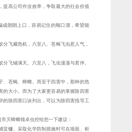
，提高公司作业效率，争取最大的社会价值
，编成朗朗上口，容易记住的顺口溜，希望能
蚁分飞藏危机，六至八、苍蝇飞虫惹人气，
蚁分飞铺满天。六至八，飞虫漫漫与君伴。
子、苍蝇、蟑螂。而至于四害中，那种的危
害的大小。而为了大家更容易的掌握除四害
华的除四害口诀列出，可以为除四害指导工
超市灭蟑螂领卓虫控给您一下建议：
捕蜚蠊。采取化学防制措施时可在墙面、柜