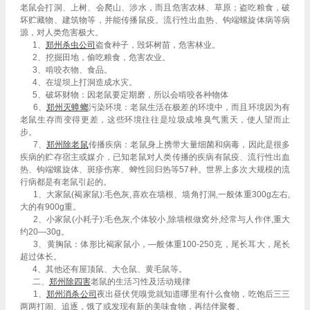
老鼠会打洞、上树、会爬山、涉水，而且危害农林、草原；盗吃粮食，破
坏贮藏物、建筑物等，并能传播鼠疫。流行性出血热、钩端螺旋体病等病
源，对人类危害极大。
1、
郑州杀虫公司
盗食种子，毁坏树苗，危害林业。
2、挖掘田地，偷吃粮食，危害农业。
3、啃咬衣物、食品。
4、在堤坝上打洞造成水灾。
5、破坏财物：因老鼠要定期磨，所以会啃咬各种物体
6、
郑州灭蟑螂
污染环境：老鼠生活在极差的环境中，而且环境因为有
老鼠生存而变得更差，这些环境往往是垃圾成堆臭气熏天，使人望而止
步。
7、
郑州除老鼠
传播疾病：老鼠身上携带大量细菌和病毒，因此是很多
疾病的贮存宿主或媒介，已知老鼠对人类传播的疾病有鼠疫、流行性出血
热、钩端螺旋体、斑疹伤寒、蜱性回归热等57种。世界上多次大规模的流
行病都是有老鼠引起的。
1、大家鼠(褐家鼠):毛色灰,喜欢在墙根、墙角打洞,一般体重300g左右,
大的有900g重。
2、小家鼠(小耗子):毛色灰,个体较小,除墙根做窝外,经常与人作伴,重大
约20—30g。
3、黄胸鼠：体形比褐家鼠小，—般体重100-250克，尾长耳大，尾长
超过体长。
4、其他还有屋顶鼠、大仓鼠、黄毛鼠等。
二、
郑州除四害
老鼠的生活习性及活动规律
1、
郑州
消杀公司
夜出昼伏凭嗅觉就知道哪里有什么食物，吃饱后三三
两两打闹、追逐，饿了或发现有新的美味食物，再结伴聚餐。