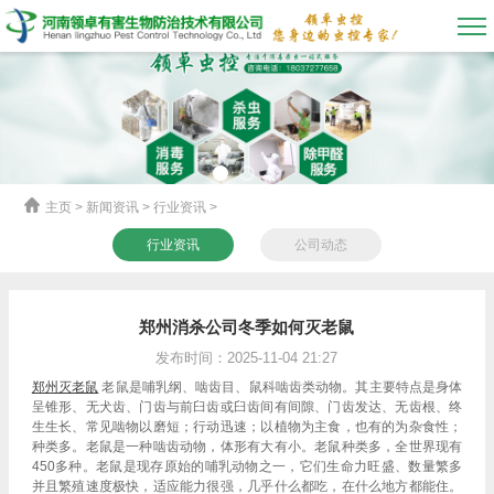
主页
> 新闻资讯 > 行业资讯 >
行业资讯
公司动态
郑州消杀公司冬季如何灭老鼠
发布时间：2025-11-04 21:27
郑州灭老鼠
老鼠是哺乳纲、啮齿目、鼠科啮齿类动物。其主要特点是身体
呈锥形、无犬齿、门齿与前臼齿或臼齿间有间隙、门齿发达、无齿根、终
生生长、常见啮物以磨短；行动迅速；以植物为主食，也有的为杂食性；
种类多。老鼠是一种啮齿动物，体形有大有小。老鼠种类多，全世界现有
450多种。老鼠是现存原始的哺乳动物之一，它们生命力旺盛、数量繁多
并且繁殖速度极快，适应能力很强，几乎什么都吃，在什么地方都能住。