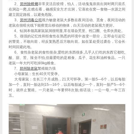
2、
郑州除蟑螂
非常灵活且狡猾，怕人，活动鬼鬼祟祟出洞时两只前爪
在洞边一爬,左瞧右看，确感安全方才出洞，它喜欢在窝—食物—水源之间
建立固定路线，以避免危险。
3、
郑州
消毒公司
视力敏捷老鼠大多数在夜间活动、觅食，夜间活动的
老鼠在很暗光线下能察觉出移动的物体，白天活动的老鼠视力更好。
4、钻洞本领高家鼠鼠洞很明显,常在墙旮旯里、牲囗圈、仓库伙房处。
5、很强的记忆性和拒食性在熟悉的环境中改变一部分，立即会引起它
的警觉，不敢向前，经反复熟悉后方敢向前。如在某处受过袭击，它会长
时间回避此地。
6、食性杂老鼠的食性很杂,爱吃的东西很多,几乎人们吃的东西它都吃,
酸、甜、苦、辣全不怕,但最爱吃的是粮食、瓜子、花生和油榨食品。一只
老鼠一年大约可吃掉9kg粮食。
7、
郑州除老鼠
繁殖能力强
小母家鼠：生长40天可受孕。
大母家鼠：生长三个月成熟，21天可怀孕。第一胎5—6个，以后每胎
加一个，直到一胎达到15—16个，以后每胎减少一个，直到一胎产5—6个
时，就停止繁殖。一只老鼠一年要怀8次胎,俗话说：一公一母,一年三百
五。