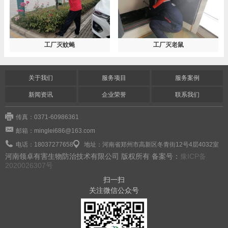
工厂灭蚊蝇
工厂灭老鼠
关于我们
服务项目
服务案例
新闻资讯
企业荣誉
联系我们
传真：0371-60986361
邮箱：minglei686@163.com
电话：18037277658
地址：河南省郑州市高新区冬青街12号4层4032室
河南领卓有害生物防治技术有限公司 版权所有 备案号：
豫ICP备
2020026307号
扫一扫
关注微信公众号