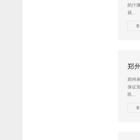
的汁
就...
查
郑
郑州
保证
民...
查