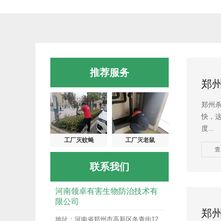
推荐服务
郑
郑州
快，
度...
工厂灭蚊蝇
工厂灭老鼠
查
联系我们
河南领卓有害生物防治技术有
限公司
郑
地址：河南省郑州市高新区冬青街12