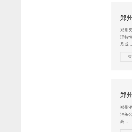
郑
郑州
理特
及成...
查
郑
郑州
消杀
高...