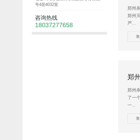
号4层4032室
郑州
郑州
咨询热线
严...
18037277658
查
郑
郑州
了一
一...
查