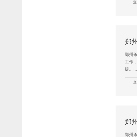
查
郑
郑州
工作
提。...
查
郑
郑州