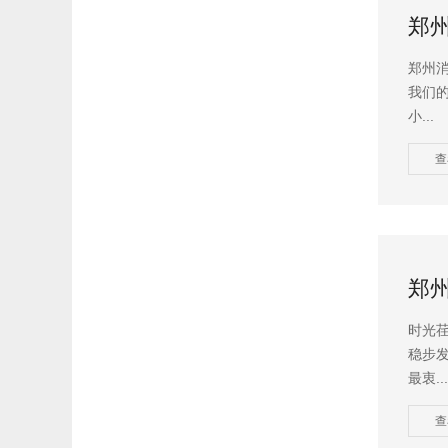
郑
郑州
我们
小...
查
郑
时光荏
稳步
最衷...
查