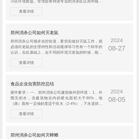
小区环境效益。管理处将聘请专业的消杀队伍郑州领卓
虫控，配备消杀器材...
查看详情
郑州消杀公司如何灭老鼠
2024
郑州消杀公司领卓虫控知道，要切实做好灭鼠工作，就
08-27
必须对老鼠的生理特性和活动规律等习性有一个科学的
认识，在此基础上，在不同的环境灭老鼠的时候，能针
对性的处理，使用不...
查看详情
食品企业虫害防控总结
2024
硬件要求： 一、郑州消杀公司建筑物外部环境： 1、外
08-05
围无积水，含建筑物在内的硬化面积大于80%，地
（路）面有一定倾斜度适于排水（2-4%），下水道排水
通畅、没有堵塞（蚊子的幼虫...
查看详情
郑州消杀公司如何灭蟑螂