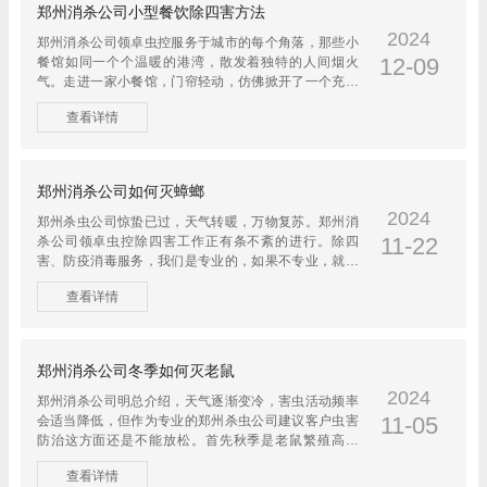
郑州消杀公司小型餐饮除四害方法
2024
郑州消杀公司领卓虫控服务于城市的每个角落，那些小
12-09
餐馆如同一个个温暖的港湾，散发着独特的人间烟火
气。走进一家小餐馆，门帘轻动，仿佛掀开了一个充满
故事的世界。不大的空...
查看详情
郑州消杀公司如何灭蟑螂
2024
郑州杀虫公司惊蛰已过，天气转暖，万物复苏。郑州消
11-22
杀公司领卓虫控除四害工作正有条不紊的进行。除四
害、防疫消毒服务，我们是专业的，如果不专业，就不
会发展壮大，如果不注...
查看详情
郑州消杀公司冬季如何灭老鼠
2024
郑州消杀公司明总介绍，天气逐渐变冷，害虫活动频率
11-05
会适当降低，但作为专业的郑州杀虫公司建议客户虫害
防治这方面还是不能放松。首先秋季是老鼠繁殖高峰
期，我们一定要做好郑...
查看详情