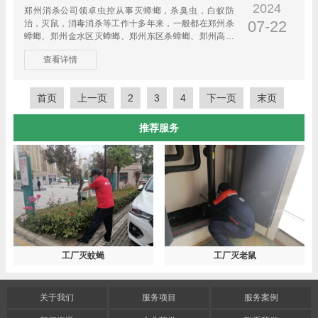
2024
郑州消杀公司领卓虫控从事灭蟑螂，杀臭虫，白蚁防
07-22
治，灭鼠，消毒消杀等工作十多年来，一般都在郑州杀
蟑螂、郑州金水区灭蟑螂、郑州东区杀蟑螂、郑州高新
区灭蟑螂，及时的响应...
查看详情
首页
上一页
2
3
4
下一页
末页
推荐服务
工厂灭蚊蝇
工厂灭老鼠
关于我们
服务项目
服务案例