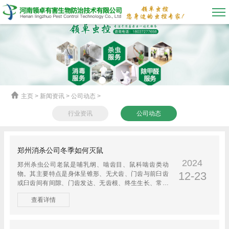
主页
> 新闻资讯 > 公司动态 >
行业资讯
公司动态
郑州消杀公司冬季如何灭鼠
2024
郑州杀虫公司老鼠是哺乳纲、啮齿目、鼠科啮齿类动
12-23
物。其主要特点是身体呈锥形、无犬齿、门齿与前臼齿
或臼齿间有间隙、门齿发达、无齿根、终生生长、常见
啮物以磨短；行动迅速...
查看详情