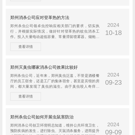
郑州消杀公司应对登革热的方法
2024
郑州杀虫公司领卓虫控响应相关部门的要求，切实执
10-18
行，并根据实际情况，做好针对登革热的蚊虫消杀工
作。投入大量电动超低容量、常量滞留喷雾器。烟炮机
等新型机械，使用环保高...
查看详情
郑州灭臭虫哪家消杀公司效果比较好
2024
郑州杀虫公司，近年来，郑州臭虫泛滥，不管是酒楼餐
09-23
厅的员工宿舍，还是工厂的集体宿舍，甚至是宾馆的房
间，都大量发现了臭虫的滋生。由于臭虫咬人奇痒无
比，又传播很多疾病，...
查看详情
郑州杀虫公司如何开展虫鼠害防治
2024
郑州消杀公司创卫环境明总知道，维持公共环境卫生，
09-09
预防疾病的发生，进行除虫、灭鼠消杀服务，进而提升